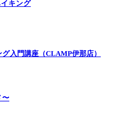
ハイキング
グ入門講座（CLAMP伊那店）
メ〜