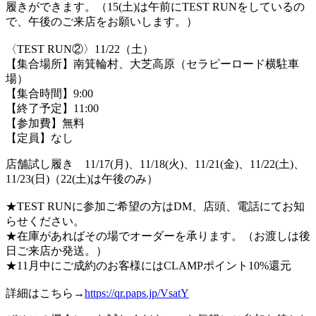
履きができます。（15(土)は午前にTEST RUNをしているの
で、午後のご来店をお願いします。）
〈TEST RUN②〉11/22（土）
【集合場所】南箕輪村、大芝高原（セラピーロード横駐車
場）
【集合時間】9:00
【終了予定】11:00
【参加費】無料
【定員】なし
店舗試し履き 11/17(月)、11/18(火)、11/21(金)、11/22(土)、
11/23(日)（22(土)は午後のみ）
★TEST RUNに参加ご希望の方はDM、店頭、電話にてお知
らせください。
★在庫があればその場でオーダーを承ります。（お渡しは後
日ご来店か発送。）
★11月中にご成約のお客様にはCLAMPポイント10%還元
詳細はこちら→
https://qr.paps.jp/VsatY