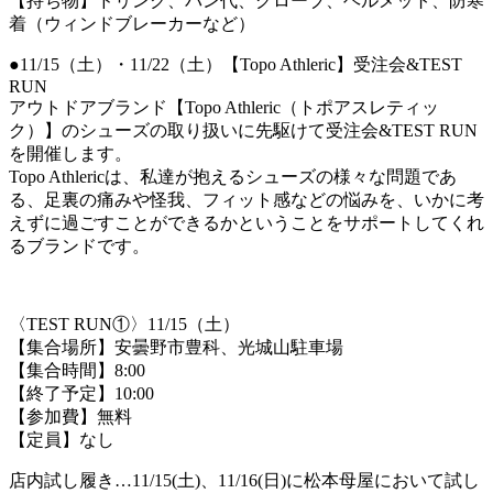
【持ち物】ドリンク、パン代、グローブ、ヘルメット、防寒
着（ウィンドブレーカーなど）
●11/15（土）・11/22（土）【Topo Athleric】受注会&TEST
RUN
アウトドアブランド【Topo Athleric（トポアスレティッ
ク）】のシューズの取り扱いに先駆けて受注会&TEST RUN
を開催します。
Topo Athlericは、私達が抱えるシューズの様々な問題であ
る、足裏の痛みや怪我、フィット感などの悩みを、いかに考
えずに過ごすことができるかということをサポートしてくれ
るブランドです。
〈TEST RUN①〉11/15（土）
【集合場所】安曇野市豊科、光城山駐車場
【集合時間】8:00
【終了予定】10:00
【参加費】無料
【定員】なし
店内試し履き…11/15(土)、11/16(日)に松本母屋において試し