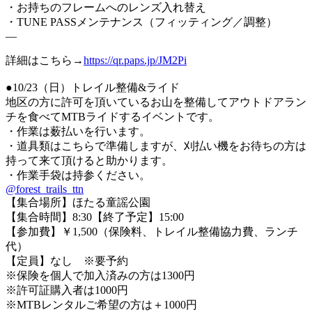
・お持ちのフレームへのレンズ入れ替え
・TUNE PASSメンテナンス（フィッティング／調整）
—
詳細はこちら→
https://qr.paps.jp/JM2Pi
●10/23（日）トレイル整備&ライド
地区の方に許可を頂いているお山を整備してアウトドアラン
チを食べてMTBライドするイベントです。
・作業は薮払いを行います。
・道具類はこちらで準備しますが、刈払い機をお待ちの方は
持って来て頂けると助かります。
・作業手袋は持参ください。
@forest_trails_ttn
【集合場所】ほたる童謡公園
【集合時間】8:30【終了予定】15:00
【参加費】￥1,500（保険料、トレイル整備協力費、ランチ
代）
【定員】なし ※要予約
※保険を個人で加入済みの方は1300円
※許可証購入者は1000円
※MTBレンタルご希望の方は＋1000円