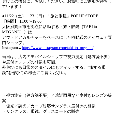
ぜひこの機会に、お試しください。お気軽にご参加お待ちし
ています！
●11/22（土）・23（日）「旅と眼鏡」POP UP STORE
【時間】 11:00〜19:00
大阪府箕面市を拠点に活動する〈旅ト眼鏡（TABI to
MEGANE）〉は、
アウトドアカルチャーをベースにした移動式のアイウェア専
門ショップ。
Instagram→
https://www.instagram.com/tabi_to_megane/
当日は、店内のモバイルショップで視力測定（処方箋不要）
や度付きレンズの相談も可能。
外遊びにも日常のスタイルにもフィットする、“旅する眼
鏡”をぜひこの機会にご覧ください。
—
・視力測定（処方箋不要）／遠近両用など度付きレンズの提
案
・偏光／調光／カーブ対応サングラス度付きの相談
・サングラス、眼鏡、グラスコードの販売