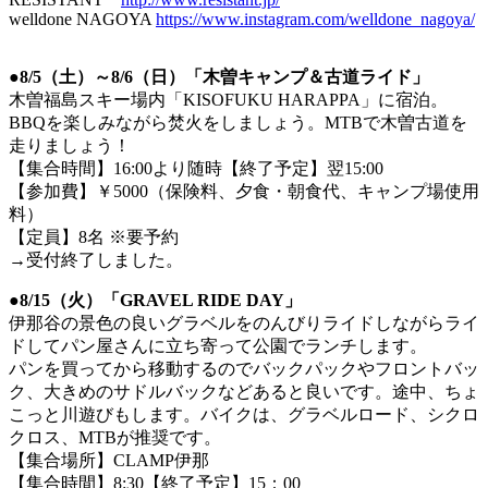
welldone NAGOYA
https://www.instagram.com/welldone_nagoya/
●8/5（土）～8/6（日）「木曽キャンプ＆古道ライド」
木曽福島スキー場内「KISOFUKU HARAPPA」に宿泊。
BBQを楽しみながら焚火をしましょう。MTBで木曽古道を
走りましょう！
【集合時間】16:00より随時【終了予定】翌15:00
【参加費】￥5000（保険料、夕食・朝食代、キャンプ場使用
料）
【定員】8名 ※要予約
→受付終了しました。
●8/15（火）「GRAVEL RIDE DAY」
伊那谷の景色の良いグラベルをのんびりライドしながらライ
ドしてパン屋さんに立ち寄って公園でランチします。
パンを買ってから移動するのでバックパックやフロントバッ
ク、大きめのサドルバックなどあると良いです。途中、ちょ
こっと川遊びもします。バイクは、グラベルロード、シクロ
クロス、MTBが推奨です。
【集合場所】CLAMP伊那
【集合時間】8:30【終了予定】15：00