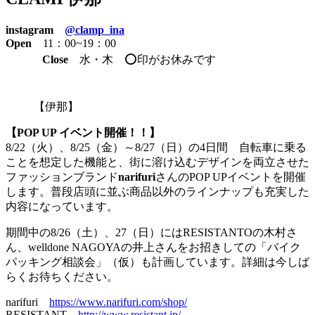
instagram
@clamp_ina
Open
11：00~19：00
Close
水・木 ⭕️印がお休みです
【伊那】
【POP UP イベント開催！！】
8/22（火）、8/25（金）～8/27（日）の4日間 自転車に乗る
ことを想定した機能と、街に溶け込むデザインを両立させた
ファッションブランド
narifuri
さんのPOP UPイベントを開催
します。普段店頭に並ぶ商品以外のラインナップも充実した
内容になっています。
期間中の8/26（土）、27（日）にはRESISTANTOの木村さ
ん、welldone NAGOYAの井上さんをお招きしての「バイク
パッキング相談会」（仮）も計画しています。詳細は今しば
らくお待ちください。
narifuri
https://www.narifuri.com/shop/
RESISTANT
http://www.resistant.jp/