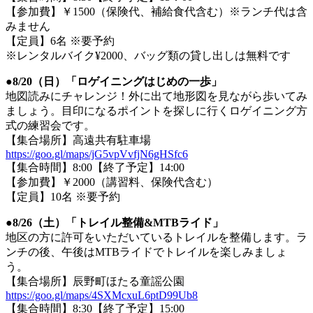
【参加費】￥1500（保険代、補給食代含む）※ランチ代は含
みません
【定員】6名 ※要予約
※レンタルバイク¥2000、バッグ類の貸し出しは無料です
●8/20（日）「ロゲイニングはじめの一歩」
地図読みにチャレンジ！外に出て地形図を見ながら歩いてみ
ましょう。目印になるポイントを探しに行くロゲイニング方
式の練習会です。
【集合場所】高遠共有駐車場
https://goo.gl/maps/jG5vpVvfjN6gHSfc6
【集合時間】8:00【終了予定】14:00
【参加費】￥2000（講習料、保険代含む）
【定員】10名 ※要予約
●8/26（土）「トレイル整備&MTBライド」
地区の方に許可をいただいているトレイルを整備します。ラ
ンチの後、午後はMTBライドでトレイルを楽しみましょ
う。
【集合場所】辰野町ほたる童謡公園
https://goo.gl/maps/4SXMcxuL6ptD99Ub8
【集合時間】8:30【終了予定】15:00