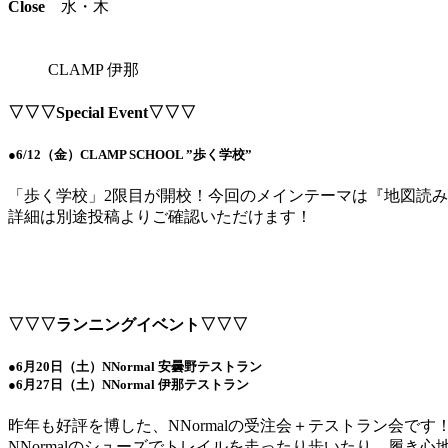
Close
水・木
CLAMP 伊那
▽▽▽Special Event▽▽▽
●6/12（金）CLAMP SCHOOL ”歩く学校”
「歩く学校」2限目が開校！今回のメインテーマは『地図読
詳細は別途投稿よりご確認いただけます！
▽▽▽ランニングイベント▽▽▽
●6月20日（土）NNormal 安曇野テストラン
●6月27日（土）NNormal 伊那テストラン
昨年も好評を博した、NNormalの受注会＋テストラン会です
NNormalのシューズでトレイルを走ったり歩いたり、履き