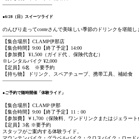
——————————
●6/28（日）スイーツライド
のんびり走ってconteさんで美味しい季節のドリンクを堪能
——————————
【集合場所】CLAMP伊那店
【集合時間】9:00【終了予定】14:00
【参加費】 ¥1,500（ガイド代 、保険代含む）
※レンタルバイク ¥2,000
【定員】6名 ※要予約
【持ち物】 ドリンク、スペアチューブ、携帯工具、補給食
——————————
●ご予約で随時開催「体験ライド」
【集合場所】CLAMP 伊那
【集合時間】9:00【終了予定】11：00
【参加費】￥1,700（保険料、ワンドリンクまたはジェラート
【定員】3名 ※要予約
スタッフがご案内する体験ライド。
マウンテンバイク・グラベルバイク・クロスバイク・ロード