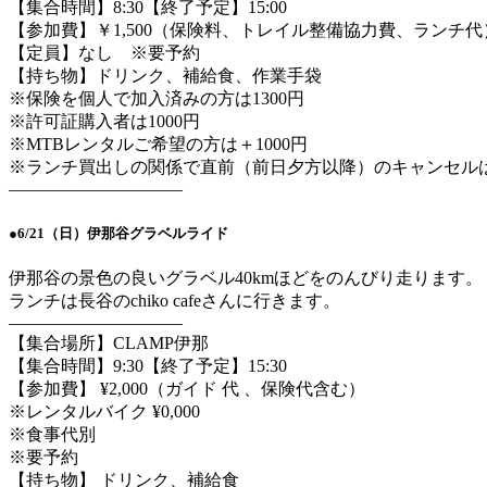
【集合時間】8:30【終了予定】15:00
【参加費】￥1,500（保険料、トレイル整備協力費、ランチ代
【定員】なし ※要予約
【持ち物】ドリンク、補給食、作業手袋
※保険を個人で加入済みの方は1300円
※許可証購入者は1000円
※MTBレンタルご希望の方は＋1000円
※ランチ買出しの関係で直前（前日夕方以降）のキャンセルは
——————————
●6/21（日）伊那谷グラベルライド
伊那谷の景色の良いグラベル40kmほどをのんびり走ります。
ランチは長谷のchiko cafeさんに行きます。
——————————
【集合場所】CLAMP伊那
【集合時間】9:30【終了予定】15:30
【参加費】 ¥2,000（ガイド 代 、保険代含む）
※レンタルバイク ¥0,000
※食事代別
※要予約
【持ち物】 ドリンク、補給食