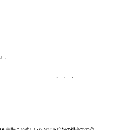
み』。
！
心地を実際にお試しいただける絶好の機会です◎