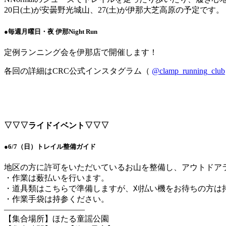
20日(土)が安曇野光城山、27(土)が伊那大芝高原の予定です。
●毎週月曜日・夜 伊那Night Run
定例ランニング会を伊那店で開催します！
各回の詳細はCRC公式インスタグラム（
@clamp_running_club
▽▽▽ライドイベント▽▽▽
●6/7（日）トレイル整備ガイド
地区の方に許可をいただいているお山を整備し、アウトドア
・作業は薮払いを行います。
・道具類はこちらで準備しますが、刈払い機をお待ちの方は
・作業手袋は持参ください。
——————————
【集合場所】ほたる童謡公園