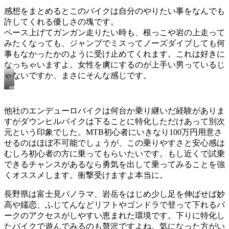
感想をまとめるとこのバイクは自分のやりたい事をなんでも
許してくれる優しさの塊です。
ペース上げてガンガン走りたい時も、根っこや岩の上走って
みたくなっても、ジャンプでミスってノーズダイブしても何
事もなかったかのように受け止めてくれます。これは好きに
なっちゃいますよ。女性を虜にするのが上手い男っているじ
ゃないですか、まさにそんな感じです。
惚
れ
ち
他社のエンデューロバイクは何台か乗り継いだ経験がありま
ま
すがダウンヒルバイクは下ることに特化しただけあって別次
っ
元という印象でした。MTB初心者にいきなり100万円用意さ
た
な
せるのはほぼ不可能でしょうが、この乗りやすさと安心感は
ぁ
むしろ初心者の方に乗ってもらいたいです。もし近くで試乗
できるチャンスがあるなら勇気を出して乗ってみることを強
くオススメします。衝撃受けますよ本当に。
長野県は富士見パノラマ、岩岳をはじめ少し足を伸ばせば妙
高や嬬恋、ふじてんなどリフトやゴンドラで登って下れるパ
ークのアクセスがしやすい恵まれた環境です。下りに特化し
たバイクで遊んでみるのも贅沢ですよね。気になった方がい