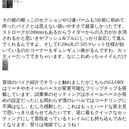
んだけど。
GIANT
フ
リ
オ
ロ
ア
リ
27.5
ン
その後の根っこのセクションや12連バームも5分前に初めて
ジ
ト
跨ったバイクとは思えない扱いやすさで超楽しかったです。
ナ
29
ストロークが200mmもあるからライダーからの入力がかき消
ル
の
されるかと思いきやプッシュ&プルにしっかり反応して進ん
ペ
でくれるんですよ。そしてF:29er,R:27.5のマレット仕様が効
ダ
いているのかコーナーもギュンギュン曲がるんですわ。カッ
ル
ティーだってできちゃいます。なにこれめっちゃイイんだけ
も
調
ど。
子
こ
良
の
か
笑
っ
冒頭のバイク紹介でチラッと触れましたがこちらのGLORY
顔
た
はリーチやホイールベースが変更可能なフリップチップを搭
で
載しています。試乗車のセッティングはホイールベースが長
あ
る
めの設定だったにも関わらず僕のレベルではコーナリングに
不満はなし。むしろ感動した。これはもっとハードな富士見
で思いっきり走らせてみたいです。逆に最もクイックなセッ
ティングにして普段走っているトレイルにも持ち込んでみた
くなります。登りは地獄でしょうね！