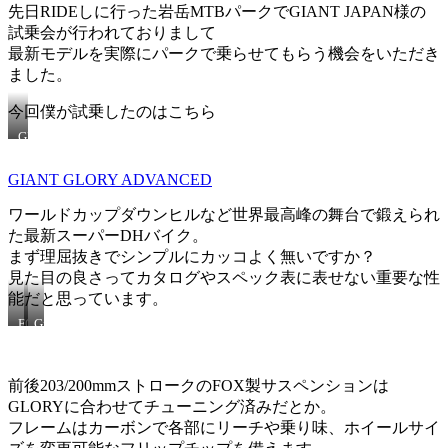
先日RIDEしに行った岩岳MTBパークでGIANT JAPAN様の
試乗会が行われておりまして
最新モデルを実際にパークで乗らせてもらう機会をいただき
ました。
今回僕が試乗したのはこちら
GIANT
GLORY
ADVANCED
GIANT GLORY ADVANCED
ワールドカップダウンヒルなど世界最高峰の舞台で鍛えられ
た最新スーパーDHバイク。
まず理屈抜きでシンプルにカッコよく無いですか？
見た目の良さってカタログやスペック表に表せない重要な性
能だと思っています。
FOX
Giant
40
自
Factry
慢
も
の
前後203/200mmストロークのFOX製サスペンションは
ち
マ
ろ
GLORYに合わせてチューニング済みだとか。
エ
ん
ス
フレームはカーボンで各部にリーチや乗り味、ホイールサイ
カ
ト