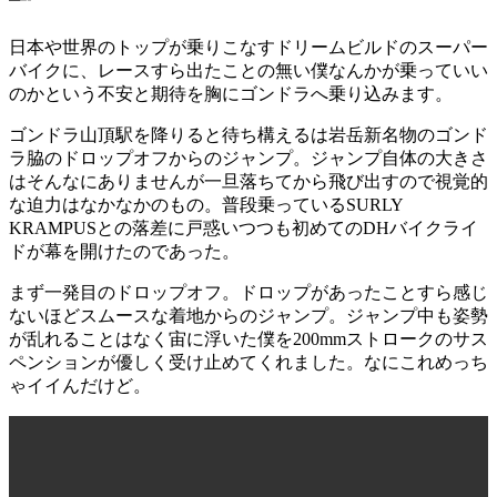
手
ャ
前
フ
の
ト
日本や世界のトップが乗りこなすドリームビルドのスーパー
バ
部
バイクに、レースすら出たことの無い僕なんかが乗っていい
イ
分
のかという不安と期待を胸にゴンドラへ乗り込みます。
ク
に
は
フ
清
ゴンドラ山頂駅を降りると待ち構えるは岩岳新名物のゴンド
リ
水
ッ
ラ脇のドロップオフからのジャンプ。ジャンプ自体の大きさ
選
プ
はそんなにありませんが一旦落ちてから飛び出すので視覚的
手
チ
な迫力はなかなかのもの。普段乗っているSURLY
の
ッ
KRAMPUSとの落差に戸惑いつつも初めてのDHバイクライ
も
プ
の
が
ドが幕を開けたのであった。
見
え
まず一発目のドロップオフ。ドロップがあったことすら感じ
ま
ないほどスムースな着地からのジャンプ。ジャンプ中も姿勢
す
が乱れることはなく宙に浮いた僕を200mmストロークのサス
ね
ペンションが優しく受け止めてくれました。なにこれめっち
ゃイイんだけど。