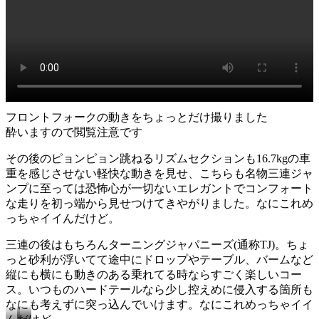
フロントフォークの動きをちょっとだけ撮りました
酔いますので閲覧注意です
その後のピョンピョン跳ねるリズムセクションも16.7kgの車
重を感じさせない軽快な動きを見せ、こちらも名物三連ジャ
ンプに至っては恐怖心が一切ないエレガントでコンフォート
な走りを初っ端から見せつけてきやがりました。なにこれめ
っちゃイイんだけど。
三連の後はもちろんターニングジャパニーズ(通称TJ)。ちょ
っと砂利が浮いてて途中にドロップやテーブル、バームなど
縦にも横にも動きのある乗れてる時ならすごく楽しいコー
ス。いつものハードテールなら少し控えめに侵入する箇所も
なにも考えずに突っ込んでいけます。なにこれめっちゃイイ