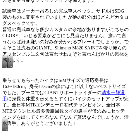
ズを変更可能なフリップチップを備えます。
シ
ロ
マ
試乗車はメーカー吊るしの完成車スペック。サドルはSDG
コ
製のものに変更されていましたが他の部分はほどんどカタロ
ー
ト
グスペックです。
普通の完成車なら多少カスタムの余地がありますがこちらの
GLORY、いじる要素がどこにも見当たりません。強いて言
うならば好き嫌いの好みが分かれるブレーキでしょうか。で
もそこは流石のGIANT。Shimano M820 SAINTを奢り俺らの
アッセンブルに文句は言わせねぇぞと言わんばかりの気概を
感じます。
7s
当
の
然
DH
ダ
乗らせてもらったバイクはS/Mサイズで適応身長は
用
ブ
163~180cm。身長173cmの僕にはこれ以上ないベストサイズ
ド
ル
ラ
でした。ブースではGIANTサポートライダーの
清水一輝選
ク
イ
ラ
手
に身長と体重を伝えるとすぐにバイクのセットアップが完
ブ
ウ
了。全日本MTBエンデューロ初代チャンピオン、全日本
ト
ン
MTBダウンヒル最多優勝回数タイの選手が僕の為にセッテ
レ
で
イ
ィングを出してくれるなんてなんて贅沢なんでしょうか。清
す
ン
水選手、ありがとうございました！
シ