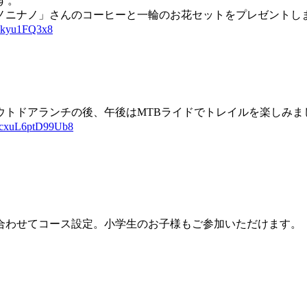
す。
ノニナノ」さんのコーヒーと一輪のお花セットをプレゼントし
TFkyu1FQ3x8
ウトドアランチの後、午後はMTBライドでトレイルを楽しみま
XMcxuL6ptD99Ub8
合わせてコース設定。小学生のお子様もご参加いただけます
）