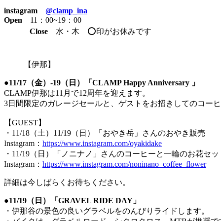
instagram
@clamp_ina
Open
11：00~19：00
Close
水・木 ⭕️印がお休みです
【伊那】
●
11/17（金）-19（日）「CLAMP Happy Anniversary 」
CLAMP伊那は11月で12周年を迎えます。
3日間限定のガレージセールと、ゲストをお招きしてのコー
【GUEST】
・11/18（土）11/19（日）「おやき岳」さんのおやき販売
Instagram：
https://www.instagram.com/oyakidake
・11/19（日）「ノニナノ」さんのコーヒーと一輪のお花セッ
Instagram：
https://www.instagram.com/noninano_coffee_flower
詳細は今しばらくお待ちください。
●11/19（日）「GRAVEL RIDE DAY」
・伊那谷の景色の良いグラベルをのんびりライドします。