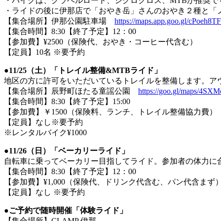
・バイクは、グラベルロード、シクロクロス、MTBが推奨で
・ライドの後に伊那店で「おやき岳」さんのおやき２種と「
【集合場所】伊那公園駐車場
https://maps.app.goo.gl/cPoeh8
【集合時間】8:30【終了予定】12：00
【参加費】¥2500（保険代、おやき・コーヒー代含む）
【定員】10名 ※要予約
●11/25（土）「トレイル整備&MTBライド」
地区の方に許可をいただいているトレイルを整備します。ア
【集合場所】辰野町ほたる童謡公園
https://goo.gl/maps/4S
【集合時間】8:30【終了予定】15:00
【参加費】￥1500（保険料、ランチ、トレイル整備協力費）
【定員】なし※要予約
※レンタルバイク¥1000
●11/26（日）「ベーカリーライド」
自転車に乗ってベーカリー目指してライド。参加者の体力に
【集合時間】8:30【終了予定】12：00
【参加費】¥1,000（保険代、ドリンク代含む、パン代含まず
【定員】なし ※要予約
●ご予約で随時開催「体験ライド」
【集合場所】CLAMP 伊那