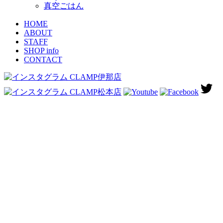
真空ごはん
HOME
ABOUT
STAFF
SHOP info
CONTACT