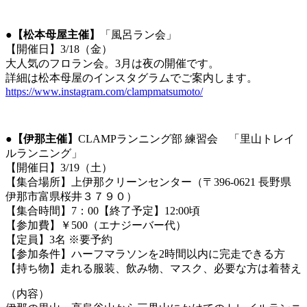
●
【松本母屋主催】
「風呂ラン会」
【開催日】3/18（金）
大人気のフロラン会。3月は夜の開催です。
詳細は松本母屋のインスタグラムでご案内します。
https://www.instagram.com/clampmatsumoto/
●
【伊那主催】
CLAMPランニング部 練習会 「里山トレイ
ルランニング」
【開催日】3/19（土）
【集合場所】上伊那クリーンセンター（〒396-0621 長野県
伊那市富県桜井３７９０）
【集合時間】7：00【終了予定】12:00頃
【参加費】￥500（エナジーバー代）
【定員】3名 ※要予約
【参加条件】ハーフマラソンを2時間以内に完走できる方
【持ち物】走れる服装、飲み物、マスク、必要な方は着替え
（内容）