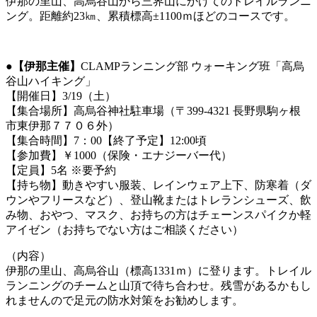
伊那の里山、高烏谷山から三界山にかけてのトレイルランニ
ング。距離約23㎞、累積標高±1100ｍほどのコースです。
●
【伊那主催】
CLAMPランニング部 ウォーキング班「高烏
谷山ハイキング」
【開催日】3/19（土）
【集合場所】高烏谷神社駐車場（〒399-4321 長野県駒ヶ根
市東伊那７７０６外）
【集合時間】7：00【終了予定】12:00頃
【参加費】￥1000（保険・エナジーバー代）
【定員】5名 ※要予約
【持ち物】動きやすい服装、レインウェア上下、防寒着（ダ
ウンやフリースなど）、登山靴またはトレランシューズ、飲
み物、おやつ、マスク、お持ちの方はチェーンスパイクか軽
アイゼン（お持ちでない方はご相談ください）
（内容）
伊那の里山、高烏谷山（標高1331ｍ）に登ります。トレイル
ランニングのチームと山頂で待ち合わせ。残雪があるかもし
れませんので足元の防水対策をお勧めします。