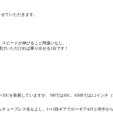
させていただきます。
）
。スピードが伸びること間違いなし。
選びいただければ乗り出せる1台です！
5Cを装着していますが、700では45C、650Bでは2.2イン
チューブレス化もよし。1×11段ギアでローギア42Tと街中か