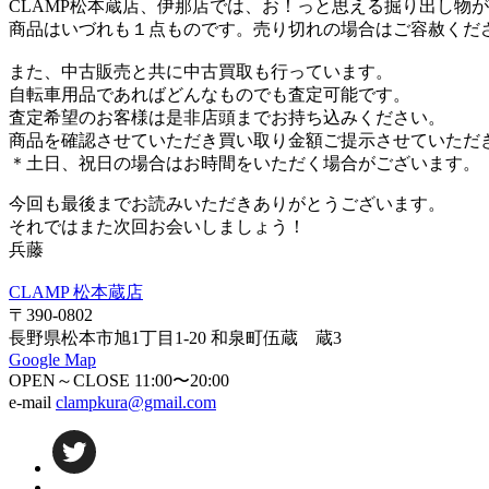
CLAMP松本蔵店、伊那店では、お！っと思える掘り出し物
商品はいづれも１点ものです。売り切れの場合はご容赦くだ
また、中古販売と共に中古買取も行っています。
自転車用品であればどんなものでも査定可能です。
査定希望のお客様は是非店頭までお持ち込みください。
商品を確認させていただき買い取り金額ご提示させていただ
＊土日、祝日の場合はお時間をいただく場合がございます。
今回も最後までお読みいただきありがとうございます。
それではまた次回お会いしましょう！
兵藤
CLAMP 松本蔵店
〒390-0802
長野県松本市旭1丁目1-20 和泉町伍蔵 蔵3
Google Map
OPEN～CLOSE 11:00〜20:00
e-mail
clampkura@gmail.com