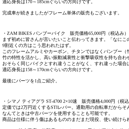
適応身長は170～185cmぐらいの方向けです。
完成車が続きましたがフレーム単体の販売もございます。
・ZAM BIKES バンブーバイク 販売価格65,000円（税込み）
まず初めに皆さんが言いたいこと伝わってきます。「なにこ
9割近くの方はこう思われたはず。
このフレームアルミやカーボン、チタンではなくバンブー（
竹の特性を活かし、高い振動減衰性と衝撃吸収性を持ち合わ
おそらく同じバイクとすれ違うことがなく、すれ違った場合
適応身長は158～170cmぐらいの方向けです。
最後にパーツを1点ご紹介。
・シマノ ティアグラ ST-4700 2×10速 販売価格4,000円（税
定価では2万円近くするSTIレバー。通勤用の自転車だから
なんてときは中古パーツを使用することも可能です。
商品は仕様に伴う傷はあるもののまだまだ現役、使い続けら