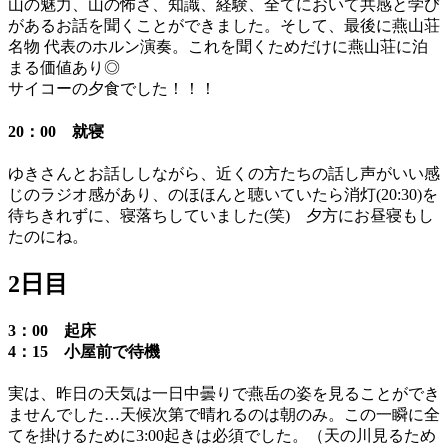
山の魅力、山の怖さ、知識、経験、全てにおいて共感と学び
があるお話を聞くことができました。そして、最後に燕山荘
名物 代表のホルン演奏。これを聞くためだけに燕山荘に泊
まる価値あり◎
サイコーの夕食でした！！！
20：00 就寝
ゆきさんとお話ししながら、近くの方たちの話し声がいい感
じのラジオ感があり、のほほんと聴いていたら消灯(20:30)を
待ちきれずに、寝落ちしていました(笑) 夕方にお昼寝もし
たのにね。
2日目
3：00 起床
4：15 小屋前で待機
実は、昨日の天気は一日中曇りで燕岳の姿を見ることができ
ませんでした…天候次第で晴れるのは朝のみ。この一瞬に全
てを掛けるために3:00起きは必須でした。（天の川見るため