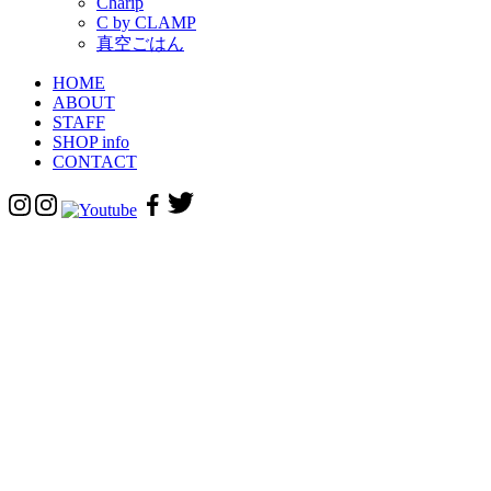
Charip
C by CLAMP
真空ごはん
HOME
ABOUT
STAFF
SHOP info
CONTACT