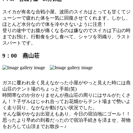
スイカが有名な合戦小屋。波田のスイカはとっても甘くてジ
ューシーで疲れた体を一気に回復させてくれます。しかし、
ほとんど水分なので体を冷やさないように注意！
登りの途中でお腹が痛くなるのは嫌なのでスイカは下山の時
までお預け。行動食を少し食べて、シャツを羽織り、ラスト
スパートです。
9：00 燕山荘
ガスに覆われ全く見えなかった小屋がやっと見えた時には燕
山荘のテント場のちょっと手前(笑)
時間帯なのか分かりませんが燕山荘の周りにはサルがたくさ
ん！？子ザルはじゃれ合ってお花畑からテント場まで勢いよ
く走り回り、なかなか動けない状況でした。
そんな賑やかなお出迎えもあり、今日の宿泊地にゴール！！
思ったより早めの到着だったので宿泊手続きを済ませ、荷物
をおろして山頂までお散歩～♪