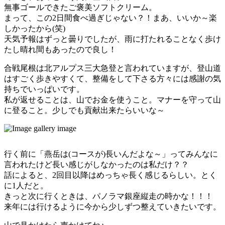
無事ゴールできたご褒美ソフトクリーム。
まって、この2日間食べ過ぎじゃない？！まあ、いいか～楽
しかったから(笑)
天気予報はずっと曇りでしたが、雨に打たれることなく歩け
たし晴れ間もあったので良し！
合戦尾根は北アルプス三大急登と言われていますが、登山道
はすごく歩きやすくて、整備をして下さる方々には感謝の気
持ちでいっぱいです。
私が返せることは、山でお金を使うこと。マナーを守って山
に登ること。少しでも貢献出来たらいいな～
行く前に「燕岳は(コースが)長いんだよな～」ってみんなに
言われたけど長い感じがしなかったのは私だけ？？
話によると、2回目以降はめっちゃ長く感じるらしい。とく
に1人だと。
きっと次に行くときは、パノラマ銀座縦走の時かな！！！
来年には行けるように今から少しずつ整えていきたいです。