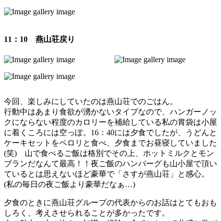
11：10 燕山荘戻り
今回、楽しみにしていたのは燕山荘でのごはん。
行動中はあまり食欲が湧かないタイプなので、ハンガーノッ
クにならない程度のカロリーを補給している私の胃袋は小屋
に着くころには空っぽ。16：40には夕食でしたが、うどんと
ケーキセットをペロリと食べ、夕食までお昼寝していました
(笑) 山で食べるご飯は格別でその上、ホットミルクとモン
ブランだなんて最高！！夜ご飯のハンバーグも山小屋で頂い
ているとは思えないほど豪華で「さすが燕山荘」と感心。
(私の毎日の夜ご飯より豪華だなぁ…)
夕食のときに燕山荘グループの代表からのお話はとてもおも
しろく、考えさせられることが多かったです。