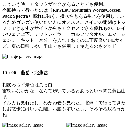
こういう時、アタックザックがあるととても便利。
今回持って行ったのは
〈RawLow Mountain Works/Coccon
Pack Spectra〉
擦れに強く、撥水性もある生地を使用してい
るためガシガシ使いたい方にオススメ。メインの開閉はトッ
プでできますがサイドからもアクセスできる優れもの。レイ
ンウェア上下、ミッドレイヤー、カルフワタオル、エマージ
ェンシーキット、水分、を入れておくのに丁度良い14Lサイ
ズ。夏の日帰りや、里山でも併用して使えるのもグッド！
10：00 燕岳・北燕岳
相変わらず景色は真っ白。
雷鳥いないかな～なんて歩いているとあっという間に燕岳山
頂！
イルカも見れたし、めがね岩も見れた。北燕まで行ってきた
しお散歩にはいい距離。お腹もすいたし、そろそろ戻ろうか
ね～