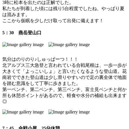
3時に松本を出たのは正解でした。
私たちが到着した頃には残り5台程度でしたね、やっぱり夏
は混みます。
ここから仮眠を少しだけ取って出発に備えます！
5：30 燕岳登山口
気分はのりのり♪しゅっぱーつ！！！
北アルプス三大急登と言われている合戦尾根は、一歩一歩が
大きくて「よっこいしょ」と言いたくなるような登山道。花
崗岩でできた登山道は少し滑りやすいので足の裏全体で地面
を踏む意識をして丁寧に歩きました。
第一ベンチ、第二ベンチ、第三ベンチ、富士見ベンチと何か
所も休憩ポイントがあるので、軽食や水分の補給も出来ます
◎
7：45 合戦小屋 25分休憩