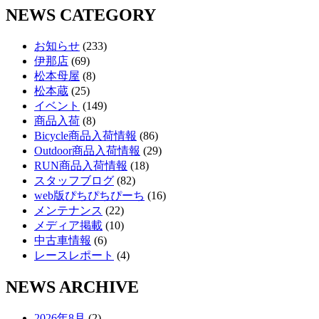
NEWS CATEGORY
お知らせ
(233)
伊那店
(69)
松本母屋
(8)
松本蔵
(25)
イベント
(149)
商品入荷
(8)
Bicycle商品入荷情報
(86)
Outdoor商品入荷情報
(29)
RUN商品入荷情報
(18)
スタッフブログ
(82)
web版ぴちぴちぴーち
(16)
メンテナンス
(22)
メディア掲載
(10)
中古車情報
(6)
レースレポート
(4)
NEWS ARCHIVE
2026年8月
(2)