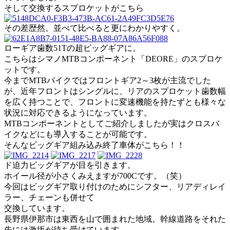
そして交換するスプロケットがこちら
その差歴然。並べて比べると更にわかりやすく。
ローギア歯数51Tの超ビッグギアに。
こちらはシマノMTBコンポーネント「DEORE」のスプロケ
ットです。
今までMTBバイクではフロントギア2～3枚が主流でした
が、近年フロントはシングルに、リアのスプロケット歯数幅
を広く持つことで、フロントに変速機能を持たずとも様々な
状況に対応できるようになっています。
MTBコンポーネントとしてご紹介しましたが実はクロスバ
イクなどにも導入することが可能です。
そんなビッグギア組み込み終了車体がこちら！！
ド迫力ビッグギアが目を引きます。
ホイール径が小さくみえますが700Cです。（笑）
今回はビッグギア取り付けのためにシフター、リアディレイ
ラー、チェーンも併せて
交換しています。
長野県伊那市は東西を山で囲まれた地域。幹線道路をそれた
先には激坂が待ち受けています。