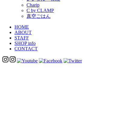
Charip
C by CLAMP
真空ごはん
HOME
ABOUT
STAFF
SHOP info
CONTACT