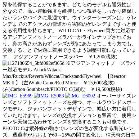
界を確保することができます。どちらのモデルも通気性は十
分なので、高い運動強度を維持しつつ視界をしっかり確保し
たいランやバイクに最適です。ウインターシーズンは、ゲレ
ンデまでのアクセスの雪道から実際のゲレンデまでずっと使
える汎用性を持ちます。 WILD CAT・Flywheel両方に対応す
るアジアンフィットノーズラバーがラインナップされてお
り、鼻の高さがあわずレンズが頬にあたってしまう方でも、
交換することで快適に着用できるよう調整可能になっていま
す。 アジアンフィットノーズラバー ￥1,200(税抜)
※アジアンフィットノーズラバ
ー対応モデル Attack/Attack
Max/Ruckus/Reverb/Wildcat/Trackstand/Flywheel 【Reactor
MKⅡ】 (左)White Camo/Red Mirror ￥15,600(税抜)
(右)Carbon Southbeach/PHOTO C(調光) ￥19,500(税抜)
オーバーサイズレ
ンズとソフトフィットノーズを持つ、オールラウンドスポー
ツモデル。ジャパンフィットデザインで、幅広い方に着用し
ていただけます。レンズの交換オプションも豊富で、使用シ
ーンや天候にあわせてレンズを交換することも可能です。
PHOTO Cは紫外線の強さでレンズの色が変化する調光レン
ズ。透過率がおおよそ60～25%の間で変化し、晴天時の日中