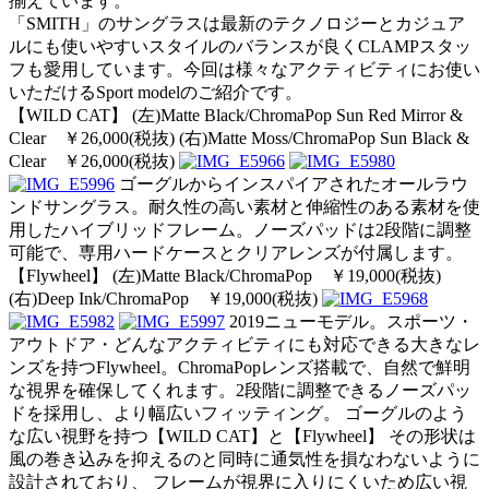
揃えています。
「SMITH」
のサングラスは最新のテクノロジーとカジュア
ルにも使いやすいス
タイルのバランスが良くCLAMPスタッ
フも愛用しています。今回は様々なアクティビティにお使い
いただけるSport modelのご紹介です。
【WILD CAT】 (左)Matte Black/ChromaPop Sun Red Mirror &
Clear ￥26,000(税抜) (右)Matte Moss/ChromaPop Sun Black &
Clear ￥26,000(税抜)
ゴーグルからインスパイアされたオールラウ
ンドサングラス。耐久性の高い素材と伸縮性のある素材を使
用したハイブリッドフレーム。ノーズパッドは2段階に調整
可能で、専用ハードケースとクリアレンズが付属します。
【Flywheel】 (左)Matte Black/ChromaPop ￥19,000(税抜)
(右)Deep Ink/ChromaPop ￥19,000(税抜)
2019ニューモデル。スポーツ・
アウトドア・どんなアクティビティにも対応できる大きなレ
ンズを持つFlywheel。ChromaPopレンズ搭載で、自然で鮮明
な視界を確保してくれます。2段階に調整できるノーズパッ
ドを採用し、より幅広いフィッティング。 ゴーグルのよう
な広い視野を持つ【WILD CAT】と【Flywheel】 その形状は
風の巻き込みを抑えるのと同時に通気性を損なわないように
設計されており、 フレームが視界に入りにくいため広い視