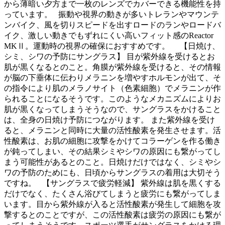
から薄暗い夕方まで一枚のレンズでカバーできる機能性を持
っています。 振動や視界の動きが多いトレランやマウンテ
ンバイク、風を切りスピードを出すロードのランやロードバ
イク、激しい動きでもずれにくい高いフィット感のReactor
MKⅡ。運動時の視界の確保におすすめです。 【日焼け、
シミ、シワの予防にサングラス】 目が紫外線を受けるとお
肌が黒くなるとのこと。角膜が紫外線を受けると、その情報
が脳の下垂体に伝わりメラニンを増やすホルモンが出て、そ
の指令により肌のメラノサイト（色素細胞）でメラニンが作
られることになるそうです。このようなメカニズムによりお
肌が黒くなってしまうそうなので、サングラスをかけること
は、全身の日焼け予防につながります。 また紫外線を受け
ると、メラニンと同時に大量の活性酸素を発生させます。活
性酸素は、お肌の細胞に攻撃をかけてコラーゲンを作る働き
が鈍ってしまい、その結果シミやシワの原因にも繋がってし
まう可能性があるとのこと。日焼けだけではなく、シミやシ
ワの予防のためにも、日頃からサングラスの着用は大切そう
ですね。 【サングラスで疲労軽減】 紫外線は肌を黒くする
だけでなく、たくさん浴びてしまうと疲労にも繋がってしま
います。目から紫外線が入ると活性酸素が発生して細胞を攻
撃するとのことですが、この活性酸素は疲労の原因にも繋が