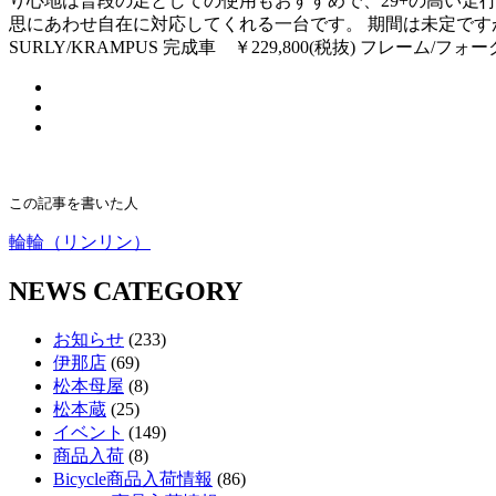
り心地は普段の足としての使用もおすすめで、29+の高い
思にあわせ自在に対応してくれる一台です。 期間は未定で
SURLY/KRAMPUS 完成車 ￥229,800(税抜) フレーム/フォー
この記事を書いた人
輪輪（リンリン）
NEWS CATEGORY
お知らせ
(233)
伊那店
(69)
松本母屋
(8)
松本蔵
(25)
イベント
(149)
商品入荷
(8)
Bicycle商品入荷情報
(86)