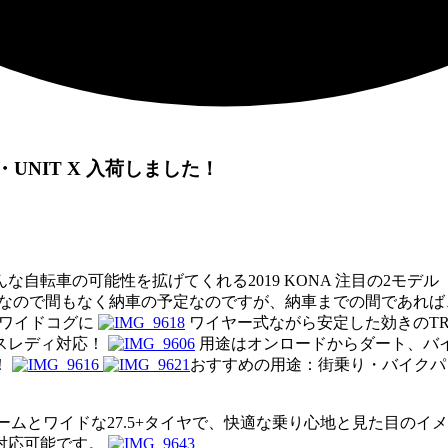
・UNIT X 入荷しました！
の可能性を拡げてくれる2019 KONA 注目の2モデル 「ROV
なので間もなく納車の予定なのですが、納車までの間であれば
1のワイドコグに
ワイヤー式ながら安定した効きのT
スレディ対応！
用途はオンロードからダート、
バ
！
おすすめの用途：街乗り・バイクパ
レームとワイドな27.
5+タイヤで、
快適な乗り心地と見た目のイメ
対応可能です。