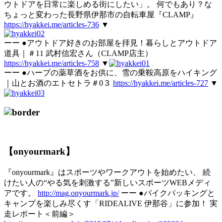
ウトドアを日常に楽しめる街にしたい」。 何でもあり？な
ちょっと変わった長野県伊那市の自転車屋『CLAMP』
https://hyakkei.me/articles-736
▼
ーー ●アウトドア好きのお部屋を拝見！暮らしとアウトドア
道具｜＃11 武村信宏さん（CLAMP店主）
https://hyakkei.me/articles-758
▼
ーー ●ハーブの薬草酒をお供に、雪の乗鞍高原をハイキング
｜山とお酒のエトセトラ＃0３
https://hyakkei.me/articles-727
▼
【onyourmark】
『onyourmark』はスポーツやワークアウトを始めたい、 続
けたい人の“やる気を刺激する”新しいスポーツWEBメディ
アです。
http://mag.onyourmark.jp/
ーー ●バイクパッキングと
キャンプを楽しみ尽くす「RIDEALIVE 伊那谷」に参加！ 実
走レポート＜前編＞