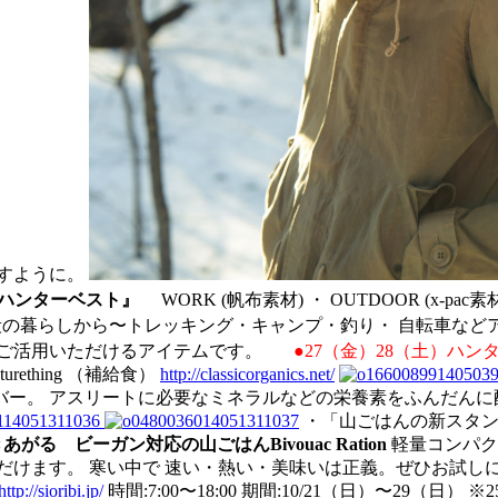
ますように。
ハンターベスト』
WORK (帆布素材) ・ OUTDOOR (x
の暮らしから〜トレッキング・キャンプ・釣り・ 自転車など
 ご活用いただけるアイテムです。
●27（金）28（土）ハン
ething （補給食）
http://classicorganics.net/
ー。 アスリートに必要なミネラルなどの栄養素をふんだんに
・「山ごはんの新スタ
る ビーガン対応の山ごはんBivouac Ration
軽量コンパク
いただけます。 寒い中で 速い・熱い・美味いは正義。ぜひお試
http://sioribi.jp/
時間:7:00〜18:00 期間:10/21（日）〜29（日