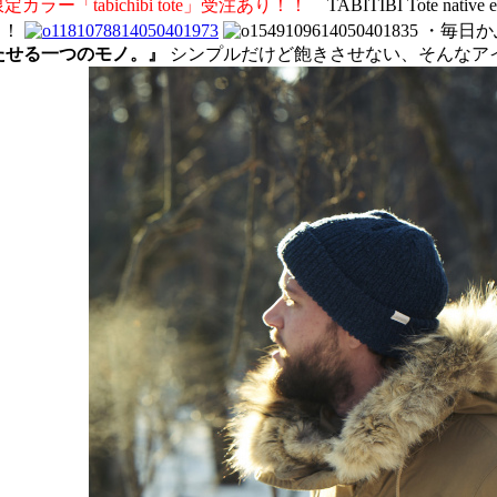
ore限定カラー「tabichibi tote」受注あり！！
TABITIBI Tote n
く！
・毎日かぶり
たせる一つのモノ。』
シンプルだけど飽きさせない、そんなア