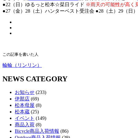
●22（日）ゆるっと松本☆栞日ライド
※雨天の可能性が高く
●27（金）28（土）ハンターベスト受注会 ●28（土）29（日）D
この記事を書いた人
輪輪（リンリン）
NEWS CATEGORY
お知らせ
(233)
伊那店
(69)
松本母屋
(8)
松本蔵
(25)
イベント
(149)
商品入荷
(8)
Bicycle商品入荷情報
(86)
Outdoor商品入荷情報
(29)