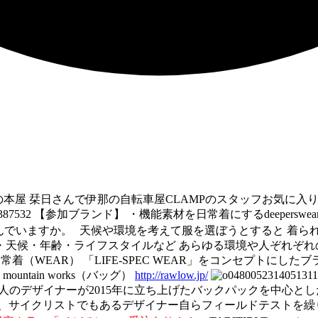
〜29（日） 松本の本屋 栞日さんで伊那の自転車屋CLAMPのスタッ
【参加ブランド】 ・機能素材を日常着にするdeeperswea
んでいますか。 天候や環境を考えて服を選ぼうとすると 着ら
・地理・天候・年齢・ライフスタイルなど あらゆる環境や人ぞれ
着（WEAR） 「LIFE-SPEC WEAR」をコンセプトにした
ountain works（バッグ）
http://rawlow.jp/
 2人のデザイナーが2015年に立ち上げたバックパックを中心
、サイクリストでもあるデザイナー自らフィールドテストを繰り