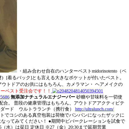
・組み合わせ自在のハンターベストmidorinotento（ベ
-pac素材) [着るバック]とも言える大きなポケットが付いたベスト。
アウトドアのお供にはもちろん、カメラマン・ ヘアメイクの
ターベスト受注会です！！
無添加ナチュラルエナジーバー
砂糖や甘味料を一切使
配合。 普段の健康管理はもちろん、アウトドアアクティビテ
ンダード ウルトラランチ（携行食）
http://ultralunch.com/
トでコシのある真空包装は荷物でパンパンになったザックに
しになってみてください！ ●期間中ビバークレーションを試食で
） ※25（水）は栞日 定休日 ※27（金）20:30まで延期営業