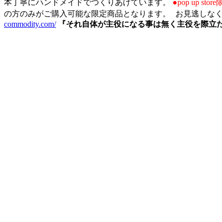
本丁寧にハンドメイドでつくりあげています。
●pop up st
の方のみがご購入可能な限定商品となります。 お見逃しな
commodity.com/
『それ自体が主役になる事は無く主役を際立