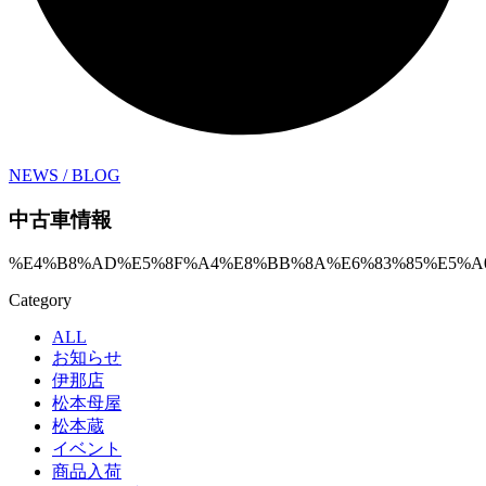
NEWS / BLOG
中古車情報
%E4%B8%AD%E5%8F%A4%E8%BB%8A%E6%83%85%E5%A
Category
ALL
お知らせ
伊那店
松本母屋
松本蔵
イベント
商品入荷